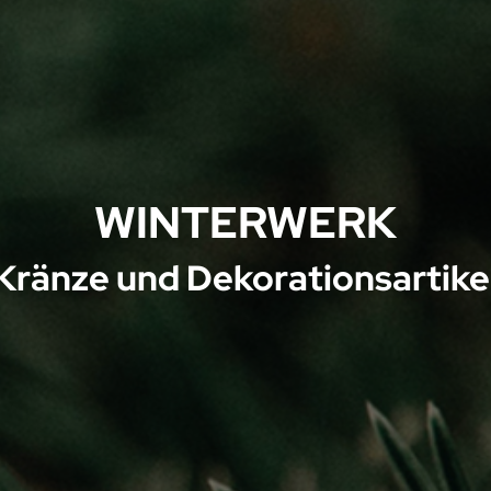
WINTERWERK
Kränze und Dekorationsartike