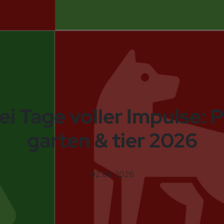
i Tage voller Impulse:
garten & tier 2026
02.06.2026