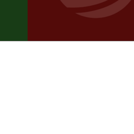
Die exklusive Hausmesse der SAGAFLOR A
Die exklusive Hausmesse der SAGAFLOR
Heimtierfachhandel und bringt an zwei T
zusammen. Hier können sich Partner in p