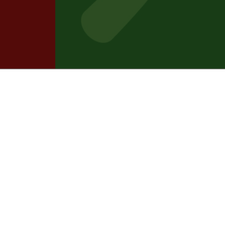
G findet am 24. und 25. September in Ka
 AG ist Treffpunkt für SAGAFLOR-Partne
agen namhafte Aussteller, starke Sortimen
ersönlicher Atmosphäre direkt mit Liefera